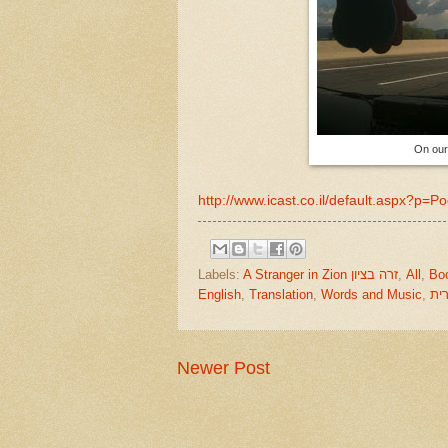
On our
http://www.icast.co.il/default.aspx?p
Labels:
A Stranger in Zion זרה בציון
,
All
,
English
,
Translation
,
Words and Music
,
ית
Newer Post