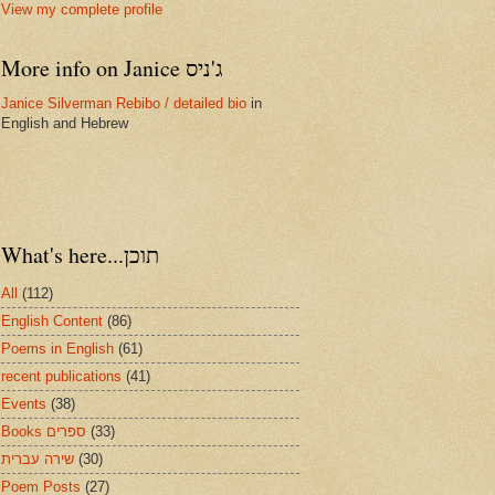
View my complete profile
More info on Janice ג'ניס
Janice Silverman Rebibo / detailed bio
in
English and Hebrew
What's here...תוכן
All
(112)
English Content
(86)
Poems in English
(61)
recent publications
(41)
Events
(38)
Books ספרים
(33)
שירה עברית
(30)
Poem Posts
(27)