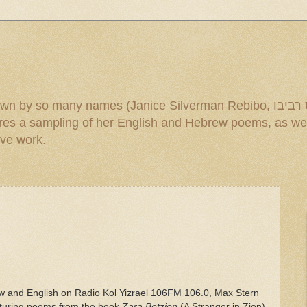
mes (Janice Silverman Rebibo, ג'ניס רביבו and others). Under the title
ive work.
ew and English on Radio Kol Yizrael 106FM 106.0, Max Stern
aturing poems from the book
Zara Betzion
(A Stranger in Zion)