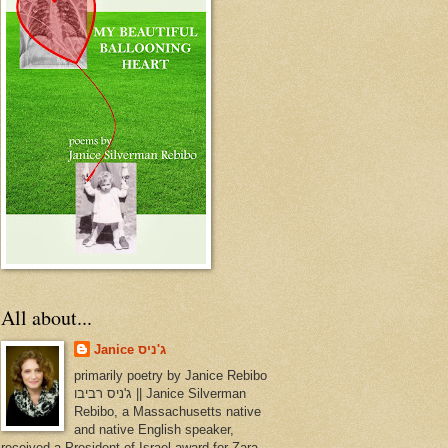
All about...
Janice ג'ניס
primarily poetry by Janice Rebibo
ג'ניס רביבו || Janice Silverman
Rebibo, a Massachusetts native
and native English speaker,
received a President of Israel award for Zara