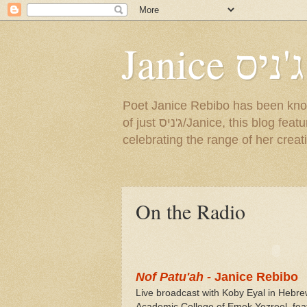
Janice ג'ניס
Poet Janice Rebibo has been known by so many na
of just ג'ניס/Janice, this blog features a sampling of her English and Hebrew poems, as well as news about events
celebrating the range of her creat
On the Radio
Nof Patu'ah -
Janice Rebibo
Live broadcast with Koby Eyal in Hebr
Academic College of Emek Yezreel, fe