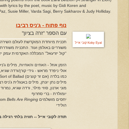
ith lyrics by the poet, music by Gidi Koren and
az, Susie Miller, Varda Sagi, Berry Sakharov & Judy Holliday.
נוף פתוח - ג'ניס רביבו
עם הספר "זרה בציון"
תכנית מיוחדת המוקדשת לעולם השירה, 
Koby Eyal קובי אייל
משוררים באולפן ועוד. התכנית משודרת 
קול יזרעאל'' המכללה האקדמית עמק יזר.
הזמן אוזל - האחים והאחיות, מילים ג'ניס 
אולי ניפרד מראש - גידי קורן/ורדה שגיא, מ
מילים נתן יונתן, מילים באנגלית ג'ניס ר:
מוני ארנון, סוזי מילר, ורדה שגיא, נמרוד 
יומולדת - ברי סחרוף
Bells Are Ringing
יחסים מושלמים It's a Perfect Relationship from
הולידי
תודה לקובי אייל -- חוויה בלתי רגי!