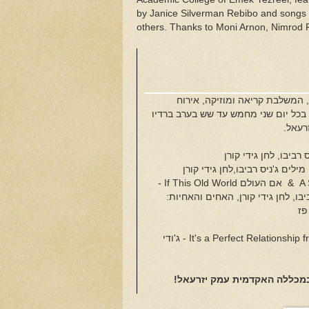
by Janice Silverman Rebibo and songs w
others. Thanks to Moni Arnon, Nimrod P
המשלבת קריאה ומוזיקה, אירוח
בכל יום שני מחמש עד שש בערב ברדיו
''עאל
רביבו, לחן גידי קורן
ילים ג'ניס רביבו,לחן גידי קורן
כמו בלדה (אם זר קוצים) A Sort of Ballad & אם העולם If This Old World -
ביבו, לחן גידי קורן, האחים והאחיות
פז
- ג'ודי
לה במכללה האקדמית עמק יזרעאל