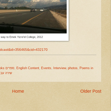
 way to Emek Yizre'el College, 2012
=Podcast&id=356465&cid=432170
Books ספרים
,
English Content
,
Events
,
Interview
,
photos
,
Poems in
שירה עבר
Home
Older Post