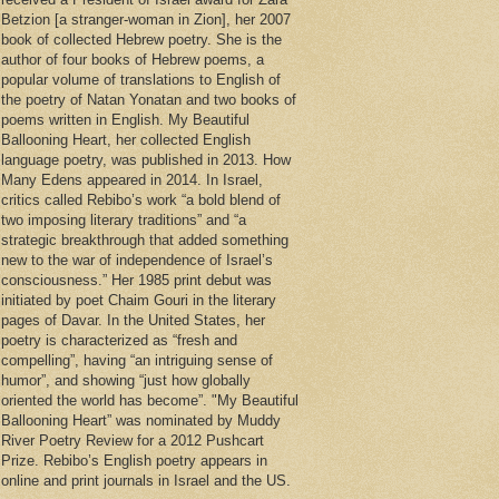
Betzion [a stranger-woman in Zion], her 2007
book of collected Hebrew poetry. She is the
author of four books of Hebrew poems, a
popular volume of translations to English of
the poetry of Natan Yonatan and two books of
poems written in English. My Beautiful
Ballooning Heart, her collected English
language poetry, was published in 2013. How
Many Edens appeared in 2014. In Israel,
critics called Rebibo’s work “a bold blend of
two imposing literary traditions” and “a
strategic breakthrough that added something
new to the war of independence of Israel’s
consciousness.” Her 1985 print debut was
initiated by poet Chaim Gouri in the literary
pages of Davar. In the United States, her
poetry is characterized as “fresh and
compelling”, having “an intriguing sense of
humor”, and showing “just how globally
oriented the world has become”. "My Beautiful
Ballooning Heart” was nominated by Muddy
River Poetry Review for a 2012 Pushcart
Prize. Rebibo’s English poetry appears in
online and print journals in Israel and the US.