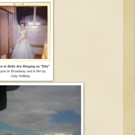
ce in
Bells Are Ringing
as "Ella"
ayed on Broadway and in film by
Judy Holliday